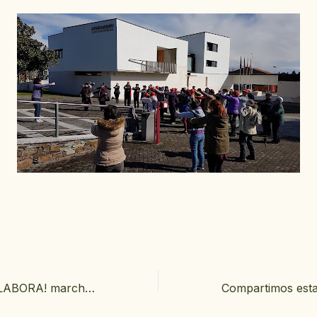
Este viernes ¡COLABORA! marcha solidaria #Feet&Food