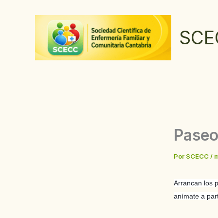
Ir
al
SCE
contenido
Paseo
Por
SCECC
/
m
Arrancan los 
anímate a part