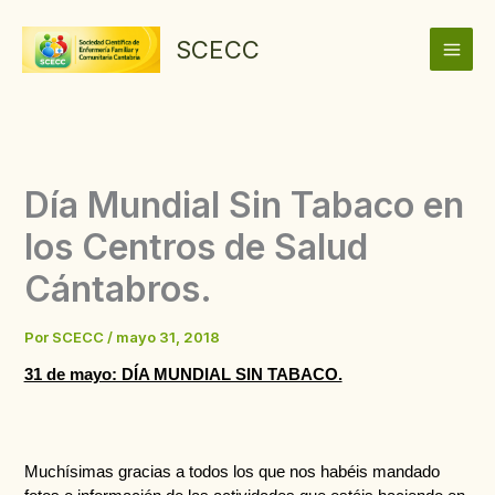
Ir
al
SCECC
contenido
Día Mundial Sin Tabaco en
los Centros de Salud
Cántabros.
Por
SCECC
/
mayo 31, 2018
31 de mayo: DÍA MUNDIAL SIN TABACO.
Muchísimas gracias a todos los que nos habéis mandado 