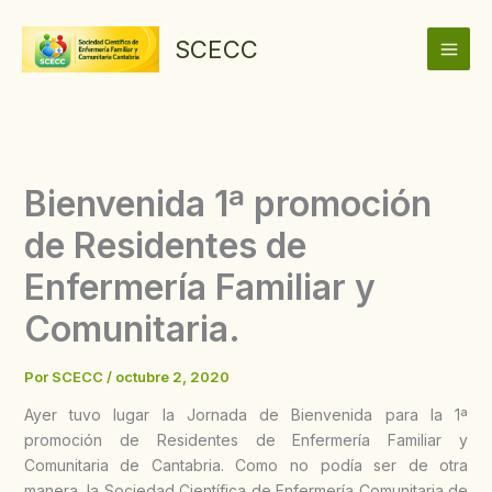
Ir
al
SCECC
contenido
Bienvenida 1ª promoción
de Residentes de
Enfermería Familiar y
Comunitaria.
Por
SCECC
/
octubre 2, 2020
Ayer tuvo lugar la Jornada de Bienvenida para la 1ª
promoción de Residentes de Enfermería Familiar y
Comunitaria de Cantabria. Como no podía ser de otra
manera, la Sociedad Científica de Enfermería Comunitaria de