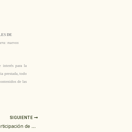
LES DE
era: nuevos
 interés para la
ia prestada, todo
ontenidos de las
SIGUIENTE
Resumen de la participación de FAECAP en el VII Congreso Nacional de Atención Sociosanitaria