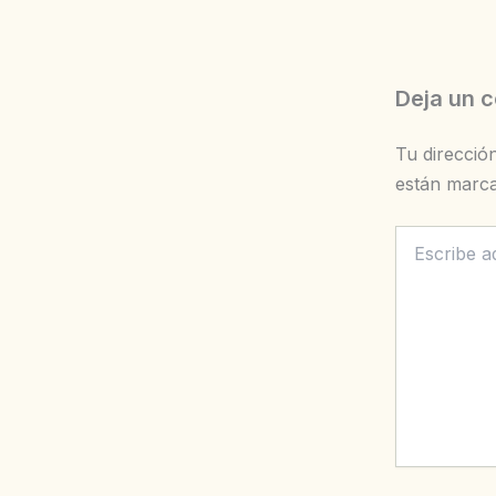
Deja un 
Tu direcció
están marc
Escribe
aquí...