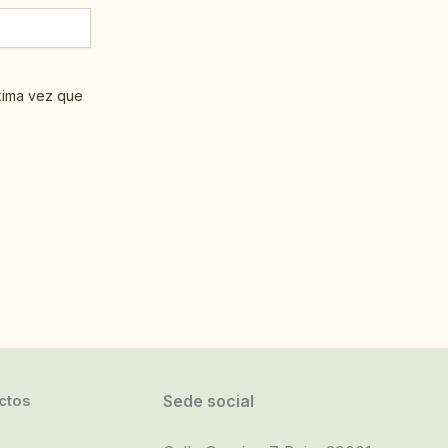
xima vez que
ctos
Sede social